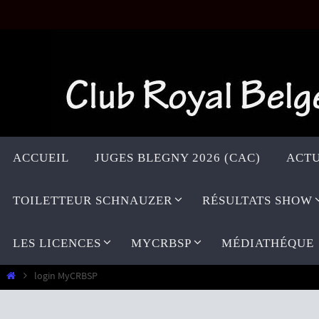
Passer
vers
le
contenu
Passer
vers
ACCUEIL
JUGES BLEGNY 2026 (CAC)
ACTU
le
contenu
TOILETTEUR SCHNAUZER
RÉSULTATS SHOW
LES LICENCES
MYCRBSP
MÉDIATHÉQUE
Home
login MyCRBSP