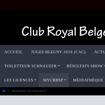
Passer
vers
le
contenu
Passer
vers
ACCUEIL
JUGES BLEGNY 2026 (CAC)
ACTU
le
contenu
TOILETTEUR SCHNAUZER
RÉSULTATS SHOW
LES LICENCES
MYCRBSP
MÉDIATHÉQUE
Home
Déclaration de Naissance