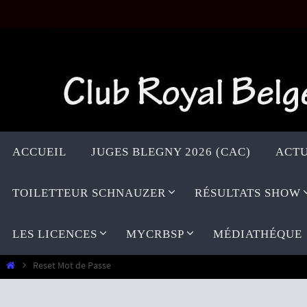
Passer
vers
le
contenu
Passer
vers
ACCUEIL
JUGES BLEGNY 2026 (CAC)
ACTU
le
contenu
TOILETTEUR SCHNAUZER
RÉSULTATS SHOW
LES LICENCES
MYCRBSP
MÉDIATHÉQUE
Home
Reset Mot de Passe