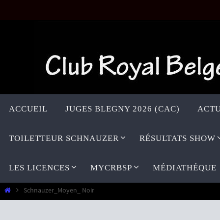
Passer
vers
le
contenu
Passer
vers
ACCUEIL
JUGES BLEGNY 2026 (CAC)
ACTU
le
contenu
TOILETTEUR SCHNAUZER
RÉSULTATS SHOW
LES LICENCES
MYCRBSP
MÉDIATHÉQUE
Home
Schnauzer_Moyen_ Noir