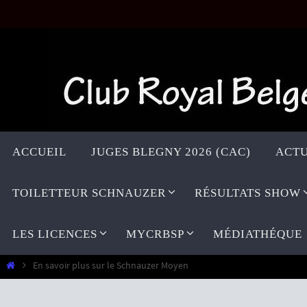
Passer
vers
le
contenu
Passer
vers
ACCUEIL
JUGES BLEGNY 2026 (CAC)
ACTU
le
contenu
TOILETTEUR SCHNAUZER
RÉSULTATS SHOW
LES LICENCES
MYCRBSP
MÉDIATHÉQUE
Home
En savoir plus sur le Schnauzer Moyen