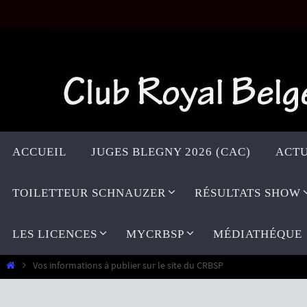
Passer
vers
le
contenu
Passer
vers
ACCUEIL
JUGES BLEGNY 2026 (CAC)
ACTU
le
contenu
TOILETTEUR SCHNAUZER
RÉSULTATS SHOW
LES LICENCES
MYCRBSP
MÉDIATHÉQUE
Home
Vos informations à publier sur le site du CRBSP