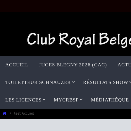
Passer
vers
le
contenu
Passer
vers
ACCUEIL
JUGES BLEGNY 2026 (CAC)
ACTU
le
contenu
TOILETTEUR SCHNAUZER
RÉSULTATS SHOW
LES LICENCES
MYCRBSP
MÉDIATHÉQUE
Home
test Accueil