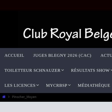
Passer
vers
le
contenu
Passer
vers
ACCUEIL
JUGES BLEGNY 2026 (CAC)
ACTU
le
contenu
TOILETTEUR SCHNAUZER
RÉSULTATS SHOW
LES LICENCES
MYCRBSP
MÉDIATHÉQUE
Home
Pinscher_Moyen