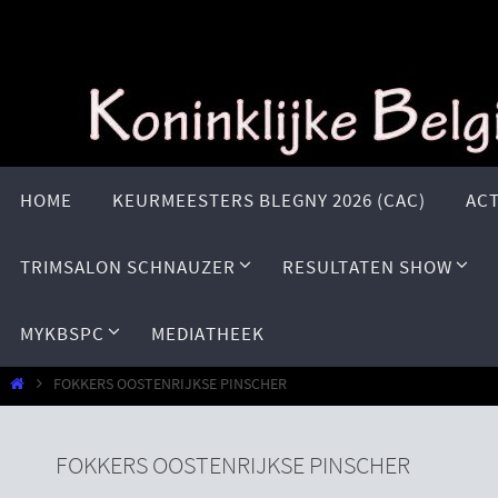
Ga
naar
de
inhoud
Ga
naar
HOME
KEURMEESTERS BLEGNY 2026 (CAC)
ACT
de
inhoud
TRIMSALON SCHNAUZER
RESULTATEN SHOW
MYKBSPC
MEDIATHEEK
Home
FOKKERS OOSTENRIJKSE PINSCHER
FOKKERS OOSTENRIJKSE PINSCHER